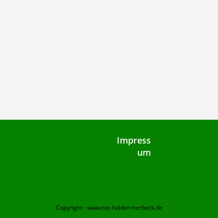
Impress
um
Copyright - www.tus-halden-herbeck.de