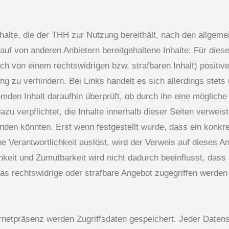
nhalte, die der THH zur Nutzung bereithält, nach den allgeme
auf von anderen Anbietern bereitgehaltene Inhalte: Für dies
uch von einem rechtswidrigen bzw. strafbaren Inhalt) positi
ung zu verhindern. Bei Links handelt es sich allerdings st
den Inhalt daraufhin überprüft, ob durch ihn eine mögliche z
dazu verpflichtet, die Inhalte innerhalb dieser Seiten verwei
ünden könnten. Erst wenn festgestellt wurde, dass ein konkr
liche Verantwortlichkeit auslöst, wird der Verweis auf dieses
hkeit und Zumutbarkeit wird nicht dadurch beeinflusst, dass
s rechtswidrige oder strafbare Angebot zugegriffen werden
ernetpräsenz werden Zugriffsdaten gespeichert. Jeder Daten