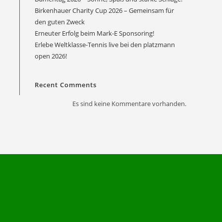
Birkenhauer Charity Cup 2026 – Gemeinsam für
den guten Zweck
Erneuter Erfolg beim Mark-E Sponsoring!
Erlebe Weltklasse-Tennis live bei den platzmann
Office 365
Outlook Live
open 2026!
Recent Comments
Es sind keine Kommentare vorhanden.