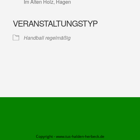
Im Alten Holz, Hagen
VERANSTALTUNGSTYP
lender
iCalendar
Handball regelmäßig
Copyright - www.tus-halden-herbeck.de