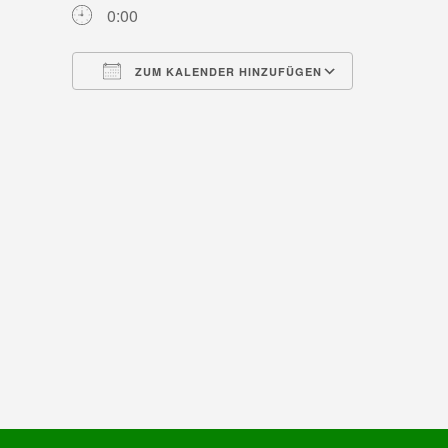
0:00
ZUM KALENDER HINZUFÜGEN
ICS herunterladen
Google Ka